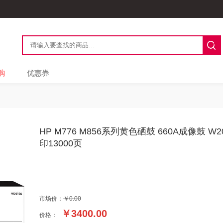
购
优惠券
HP M776 M856系列黄色硒鼓 660A成像鼓 W
印13000页
市场价：
￥0.00
￥
3400.00
价格：